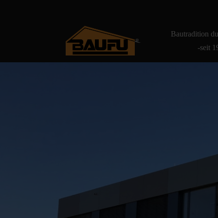
Bautradition d
-seit 