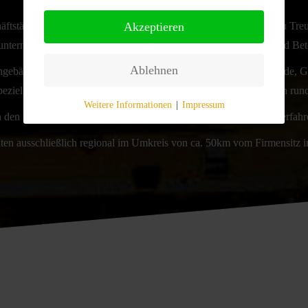
Akzeptieren
tstätigkeit zurück, welche 1960 als PGH Bau und Fußbodenbau Treuen
unternehmen, dass sich auf Rohbauleistungen im Mauerwerks- und Beton
Ablehnen
ohngebäude, Einfamilienhäuser, Alten- und Pflegeheime, Bürogebäude, 
ezielle Fundamentanlagen für Maschinen und technische Anlagen rund
Weitere Informationen
|
Impressum
den Einsatz modernster Technik, qualifizierter Facharbeiter und erfahr
iten ausschließlich regional im Umkreis von ca. 50km vom Firmensitz i